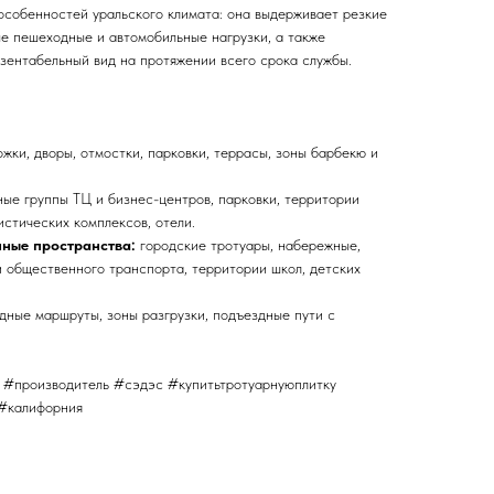
особенностей уральского климата: она выдерживает резкие
е пешеходные и автомобильные нагрузки, а также
зентабельный вид на протяжении всего срока службы.
жки, дворы, отмостки, парковки, террасы, зоны барбекю и
ые группы ТЦ и бизнес-центров, парковки, территории
истических комплексов, отели.
ные пространства:
городские тротуары, набережные,
и общественного транспорта, территории школ, детских
ные маршруты, зоны разгрузки, подъездные пути с
 #производитель #сэдэс #купитьтротуарнуюплитку
 #калифорния