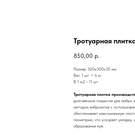
Тротуарная плитк
850,00
р.
Размер 300х300х30 мм
Вес 1 шт. = 6 кг
В 1 м2 - 11 шт.
Тротуарная плитка производс
долговечное покрытие для любых 
методом вибролитья с использован
обеспечивает максимальную плотн
геометрию, что ускоряет укладку,
образования луж.