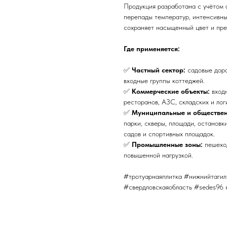
Продукция разработана с учётом 
перепады температур, интенсивны
сохраняет насыщенный цвет и пре
Где применяется:
✅
Частный сектор:
садовые доро
входные группы коттеджей.
✅
Коммерческие объекты:
входн
ресторанов, АЗС, складских и лог
✅
Муниципальные и обществен
парки, скверы, площади, остановк
садов и спортивных площадок.
✅
Промышленные зоны:
пешеход
повышенной нагрузкой.
#тротуарнаяплитка #нижнийтагил
#свердловскаяобласть #sedes96