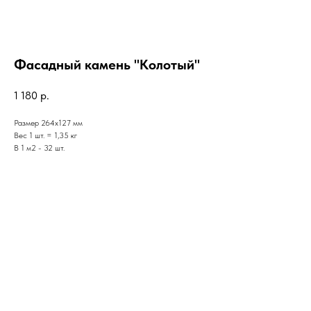
Фасадный камень "Колотый"
1 180
р.
Размер 264х127 мм
Вес 1 шт. = 1,35 кг
В 1 м2 - 32 шт.